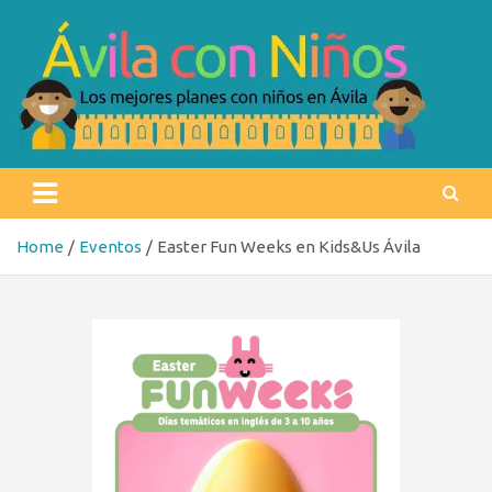
Skip
to
content
Ávila con niños
Los mejores planes con niños en Ávila
Home
Eventos
Easter Fun Weeks en Kids&Us Ávila