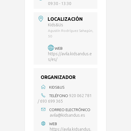
09:30 - 13:30
LOCALIZACIÓN
Kids&Us
Agustín Rodríguez Sahagún,
50
WEB
https://avila.kidsandus.e
s/es/
ORGANIZADOR
KIDS&US
920 062 781
TELÉFONO
/ 693 699 365
CORREO ELECTRÓNICO
avila@kidsandus.es
WEB
https://avila.kidsandus.