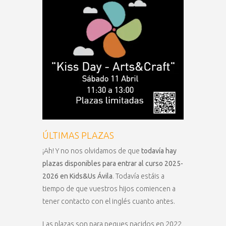
ÚLTIMAS PLAZAS
¡Ah! Y no nos olvidamos de que
todavía hay
plazas disponibles para entrar al curso 2025-
2026 en Kids&Us Ávila
. Todavía estáis a
tiempo de que vuestros hijos comiencen a
tener contacto con el inglés cuanto antes.
Las plazas son para peques nacidos en 2022,