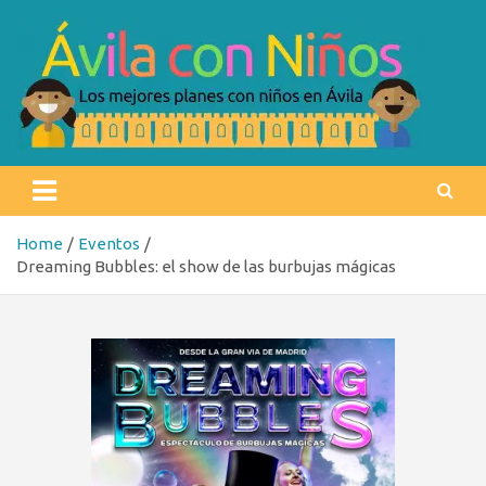
Skip
to
content
Ávila con niños
Los mejores planes con niños en Ávila
Home
Eventos
Dreaming Bubbles: el show de las burbujas mágicas