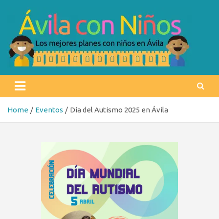
Skip
to
content
Ávila con niños
Los mejores planes con niños en Ávila
Home
Eventos
Día del Autismo 2025 en Ávila