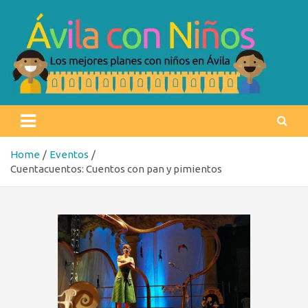
Skip
to
content
Ávila con niños
Los mejores planes con niños en Ávila
Home
Eventos
Cuentacuentos: Cuentos con pan y pimientos