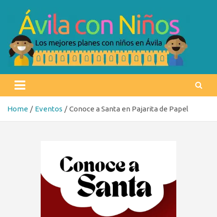
Skip
to
content
Ávila con niños
Los mejores planes con niños en Ávila
Home
Eventos
Conoce a Santa en Pajarita de Papel