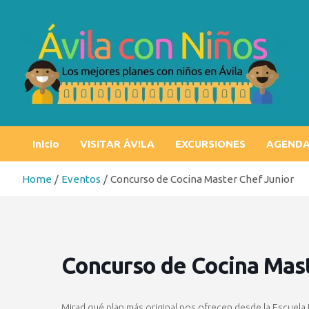
Skip
to
content
Ávila con niños
Los mejores planes con niños en Ávila
Inicio
VISITAR ÁVILA
EXCURSIONES
AGEND
Home
Eventos
Concurso de Cocina Master Chef Junior
Concurso de Cocina Mast
Mirad qué plan más original nos ofrecen desde la Escuela 