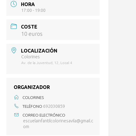
HORA
17:00 - 19:00
COSTE
10 euros
LOCALIZACIÓN
Colorines
Av. de la Juventud, 12, Local 4
ORGANIZADOR
COLORINES
692030859
TELÉFONO
CORREO ELECTRÓNICO
escuelainfantilcolorinesavila@gmail.c
om