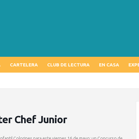
A
CARTELERA
CLUB DE LECTURA
EN CASA
EXP
er Chef Junior
Infantil Colorines para este viernes 16 de mayo: un Concurso de