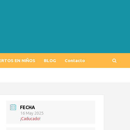
ERTOS EN NIÑOS
BLOG
Contacto
FECHA
16 May 2025
¡Caducado!