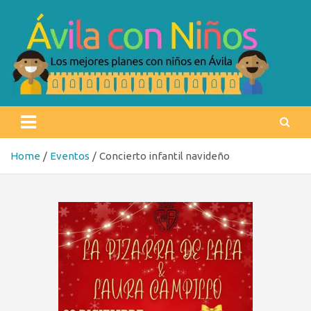
Skip
to
content
Ávila con niños
Los mejores planes con niños en Ávila
Home
Eventos
Concierto infantil navideño