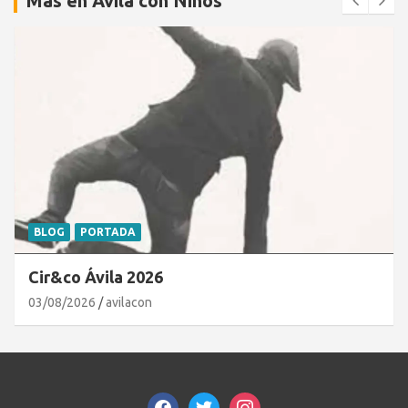
Más en Ávila con Niños
BLOG
PORTADA
Cir&co Ávila 2026
03/08/2026
avilacon
facebook
twitter
instagram