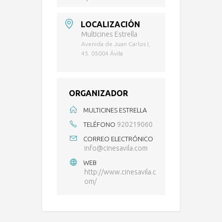
LOCALIZACIÓN
Multicines Estrella
Avenida de Juan Carlos I,
45. 05004 Ávila
ORGANIZADOR
MULTICINES ESTRELLA
920219060
TELÉFONO
CORREO ELECTRÓNICO
info@cinesavila.com
WEB
http://www.cinesavila.c
om/