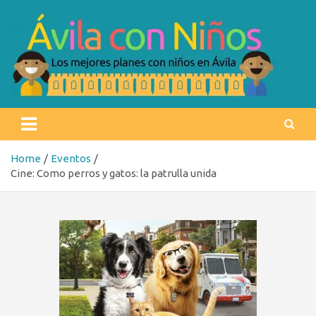
Skip
to
content
Ávila con niños
Los mejores planes con niños en Ávila
Home
Eventos
Cine: Como perros y gatos: la patrulla unida