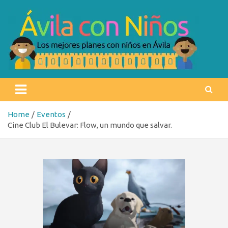
Skip
to
content
Ávila con niños
Los mejores planes con niños en Ávila
Home
Eventos
Cine Club El Bulevar: Flow, un mundo que salvar.