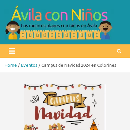
Skip
to
content
Ávila con niños
Los mejores planes con niños en Ávila
Home
Eventos
Campus de Navidad 2024 en Colorines