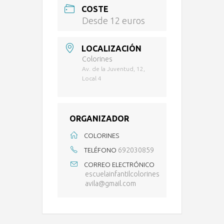
COSTE
Desde 12 euros
LOCALIZACIÓN
Colorines
Av. de la Juventud, 12,
Local 4
ORGANIZADOR
COLORINES
692030859
TELÉFONO
CORREO ELECTRÓNICO
escuelainfantilcolorines
avila@gmail.com