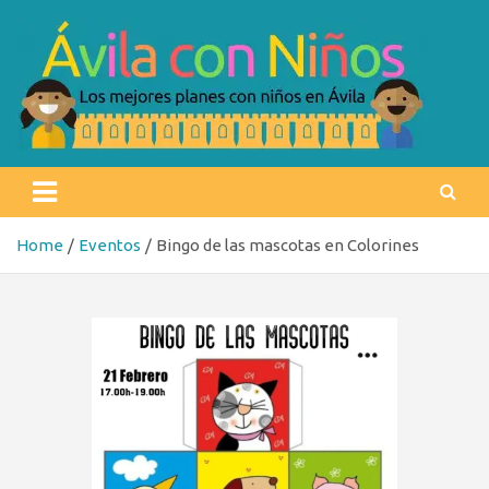
Skip
to
content
Ávila con niños
Los mejores planes con niños en Ávila
Home
Eventos
Bingo de las mascotas en Colorines