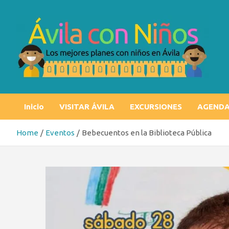
Skip
to
content
Ávila con niños
Los mejores planes con niños en Ávila
Inicio
VISITAR ÁVILA
EXCURSIONES
AGEND
Home
Eventos
Bebecuentos en la Biblioteca Pública