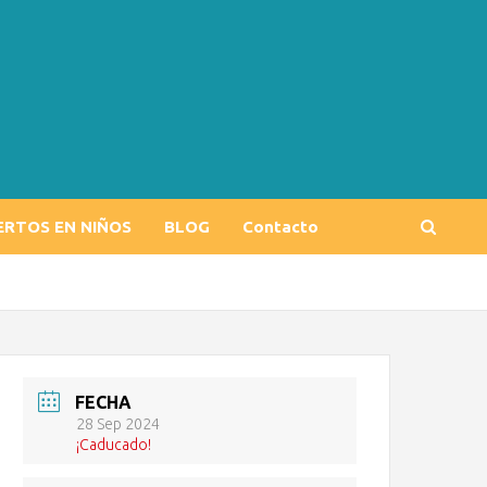
ERTOS EN NIÑOS
BLOG
Contacto
FECHA
28 Sep 2024
¡Caducado!