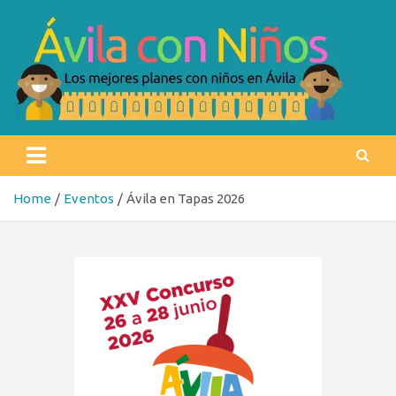
Skip
to
content
Ávila con niños
Los mejores planes con niños en Ávila
Home
Eventos
Ávila en Tapas 2026