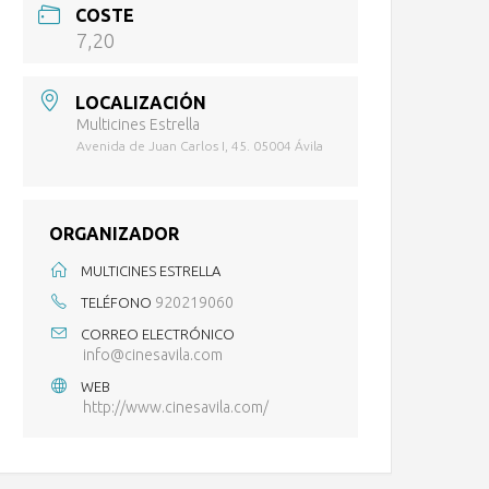
COSTE
7,20
LOCALIZACIÓN
Multicines Estrella
Avenida de Juan Carlos I, 45. 05004 Ávila
ORGANIZADOR
MULTICINES ESTRELLA
920219060
TELÉFONO
CORREO ELECTRÓNICO
info@cinesavila.com
WEB
http://www.cinesavila.com/