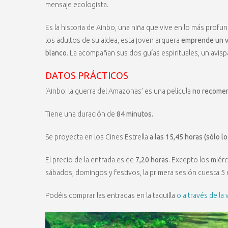
mensaje ecologista.
Es la historia de Ainbo, una niña que vive en lo más profu
los adultos de su aldea, esta joven arquera
emprende un vi
blanco
. La acompañan sus dos guías espirituales, un avis
DATOS PRÁCTICOS
‘Ainbo: la guerra del Amazonas’ es una película
no recomen
Tiene una duración de
84 minutos.
Se proyecta en los Cines Estrella
a las 15,45 horas (sólo l
El precio de la entrada es de
7,20 horas
. Excepto los miérc
sábados, domingos y festivos, la primera sesión cuesta 5 
Podéis comprar las entradas en la taquilla
o a través de la 