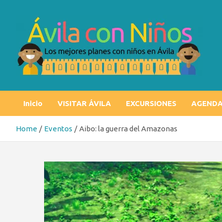
Skip
to
content
Ávila con niños
Los mejores planes con niños en Ávila
Inicio
VISITAR ÁVILA
EXCURSIONES
AGEND
Home
Eventos
Aibo: la guerra del Amazonas