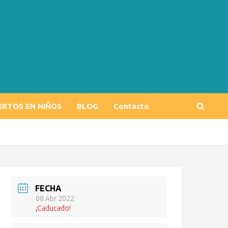
ERTOS EN NIÑOS
BLOG
Contacto
FECHA
08 Abr 2022
¡Caducado!