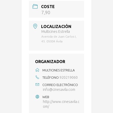
COSTE
7,90
LOCALIZACIÓN
Multicines Estrella
Avenida de Juan Carlos I,
45. 05004 Ávila
ORGANIZADOR
MULTICINES ESTRELLA
920219060
TELÉFONO
CORREO ELECTRÓNICO
info@cinesavila.com
WEB
http://www.cinesavila.c
om/