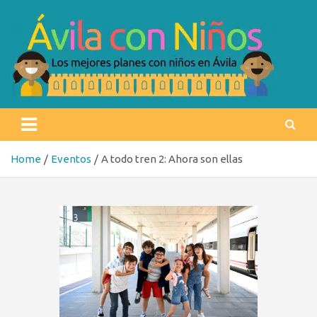
Skip
to
content
Ávila con niños
Los mejores planes con niños en Ávila
Home
Eventos
A todo tren 2: Ahora son ellas